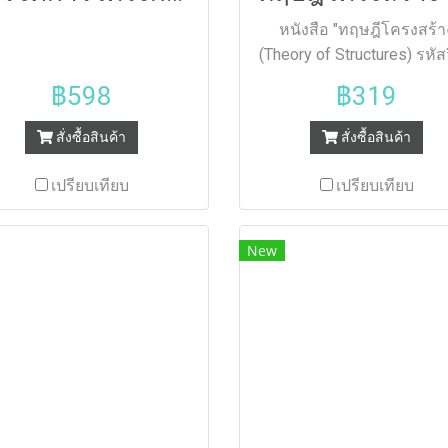
หนังสือ "ทฤษฎีโครงสร้า
(Theory of Structures) รหัส
30100-0301" เล่มนี้ เรียบเรีย
฿598
฿319
ตามจุดประสงค์รายวิชา
สมรรถนะรายวิชา และค
สั่งซื้อสินค้า
สั่งซื้อสินค้า
อธิบายรายวิชา ของหลักส
ประกาศนียบัตรวิชาชีพชั้น
เปรียบเทียบ
เปรียบเทียบ
(ปวส.) พุทธศักราช 256
สำนักงานคณะกรรมการก
New
อาชีวศึกษา กระทรวง
ศึกษาธิการ เนื้อหากล่าวถ
ความรู้เบื้องต้นที่เกี่ยวกั
โครงสร้าง แรงปฏิกิริยา 
เฉือน และโมเมนต์ดัดแรงภ
ชิ้นส่วนของโครงสร้างข้อห
เส้นอิทธิพลในคานและโคร
หมุน การโก่งตัวของคานโดย