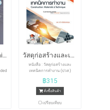
Shigley's Mechanical Engineering Design
วัสดุก่อสร้างและเทคนิคการทำงาน (ปวส.) (รหัสวิชา 30106-0007)
หนังสือ : วัสดุก่อสร้างและ
nded
เทคนิคการทำงาน (ปวส.)
he
หนังสือ "วัสดุก่อสร้างและเทคนิค
฿315
การทำงาน (Construction
nts
Materials & Technique)" นี้
สั่งซื้อสินค้า
ntly
สามารถใช้เรียนร่วมกับวิชา
ity
30121-002 วัสดุก่อสร้าง สาขา
เปรียบเทียบ
sign
วิชาโยธา 30106-007 วัสดุและ