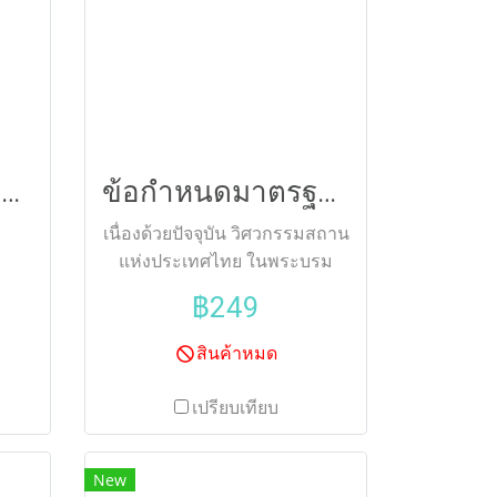
นิติวินิจฉัยงานก่อสร้าง(Pre)
ข้อกำหนดมาตรฐานสำหรับงานก่อสร้างเสาเข็มแจาะ(ราคารวมจัดส่ง)175
เนื่องด้วยปัจจุบัน วิศวกรรมสถาน
แห่งประเทศไทย ในพระบรม
ราชูปถัมภ์ ว.ส.ท. ได้มีมาตรฐาน
฿249
เกี่ยวกับการกำหนดการก่อสร้าง
อยู่หลายด้าน ซึ่งก็ได้ช่วยแก้
สินค้าหมด
ปัญหาในการออกแบบและ
ก่อสร้างได้มาก ทั้งนี้ในงาน
เปรียบเทียบ
ฐานรากยังไม่มีข้อกำหนด
มาตรฐานสำหรับงานก่อสร้าง
New
เสาเข็มเจาะนี้ออกมา ซึ่งงาน