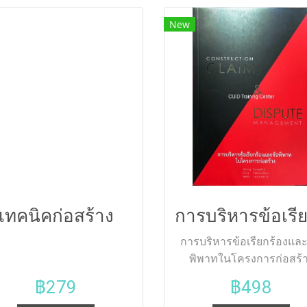
decisions and the standard
New
industrial components. I
combines the straightforw
focus on fundamentals th
instructors have come t
expect, with a modern
emphasis on design and 
applications. This textbo
maintains the well-desig
approach that has made t
book the standard in mach
design for nearly 50 year
เทคนิคก่อสร้าง
การบริหารข้อเรียกร้องและ
พิพาทในโครงการก่อสร้
(CONSTRUCTION CLAIM
฿279
฿498
DISPUTE MANAGEMENT