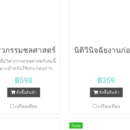
ศวกรรมชลศาสตร์
สือวิศวกรรมชลศาสตร์เล่มนี้
มาะสำหรับใช้ประกอบการ
ยนการสอน วิชาวิศวกรรมชล
฿598
฿359
ตร์ (Hydraulic Engineering)
าขาวิศวกรรมโยธา สาขา
สั่งซื้อสินค้า
สั่งซื้อสินค้า
ศวกรรมแหล่งน้ำ และสาขา
กรรมสิ่งแวดล้อม โดยเนื้อหา
เปรียบเทียบ
เปรียบเทียบ
สาระภายในหนังสือเล่มนี้
กอบด้วย การทบทวนความรู้
New
ะทฤษฎีพื้นฐานที่จำเป็นต่อ