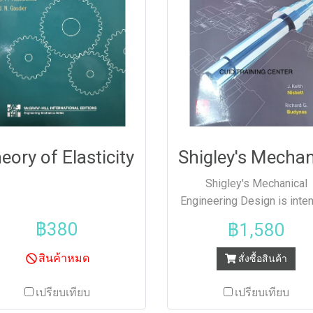
eory of Elasticity
Shigley's Mechanical
Engineering Design is inte
for students beginning t
฿380
฿1,580
study of mechanical
engineering design. Stude
สินค้าหมด
สั่งซื้อสินค้า
will find that the text inhere
directs them into familiar
เปรียบเทียบ
เปรียบเทียบ
with both the basics of de