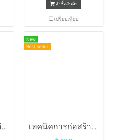
สั่งซื้อสินค้า
วิชาชีพต่อไป โดยเนื้อหาวิชา
ครอบคลุมตามหลักสูตรในระดับ
เปรียบเทียบ
ปวส. ของสำนักงานคณะ
กรรมการการอาชีวศึกษา
กระทรวงศึกษาธิการ
New
Best Seller
สัญญาจ้างเหมา ก่อสร้างมาตรฐาน ฉบับศรีปทุม2 (66)
เทคนิคการก่อสร้างอาคารสูง(งานก่อสร้างเหนือพื้นดิน) 132