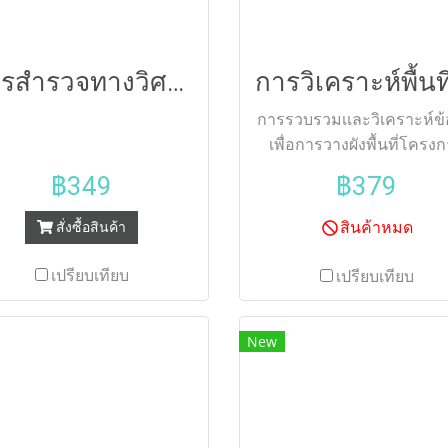
พื้นที่โมเมนต์และคานเสม
และการวิเคราะห์คานต่อเนื
โดยวิธีสมการสามโมเมน
การสำรวจทางวิศวกรรม2 (103)
อธิบายเนื้อหาอย่างละเอียด 
ลำดับขั้น พร้อมมีสรุป แล
การรวบรวมเเละวิเคราะห์ข้
ฝึกหัดท้ายบทเพื่อทบทวนควา
เพื่อการวางผังพื้นที่โครง
ความเข้าใจ
฿349
฿379
สินค้าหมด
สั่งซื้อสินค้า
เปรียบเทียบ
เปรียบเทียบ
New