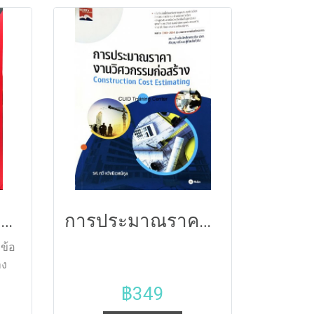
s of
เทคนิคการทำงาน สาขาวิชา
t
ช่างก่อสร้าง และวิชา 30108-
ard
0005 วัสดุและวิธิการก่อสร้าง
at
สาขาวิชาเทคนิคสถาปัตยกรรม
o
ซึ่งเป็นวิชาพื้นฐานสำหรับ
นักศึกษาในระดับ
new
ประกาศนียบัตรวิชาชีพชั้นสูง
ok
(ปวส.) และเป็นวิชาชีพพื้นฐานใน
ned
ระดับปริญญาตรี สาขาวิชา
his
วิศวกรรมโยธา สาขาวิชา
ine
ครุศาสตร์อุตสาหกรรมโยธา
s.
สาขาวิชาเทคโนโลยีโยธาและ
การบริหารข้อเรียกร้องและข้อพิพาทในโครงการก่อสร้าง พิมพ์ครั้งที่2 (CONSTRUCTION CLAIM & DISPUTE MANAGEMENT)64
การประมาณราคางานวิศวกรรมก่อสร้าง
สาขาวิชาอื่นๆ ที่ใกล้เคียง รวม
ถึงวิศวกรและสถาปนิกทั้งหลายที่
ข้อ
ควรต้องรู้ เพื่อให้มีความรู้พื้น
าง
ฐานด้านวัสดุก่อสร้างและเทคนิค
 &
฿349
การทำงานเกี่ยววัสดุนั้นๆ
)
สามารถนำไปประยุกต์ใช้ใน