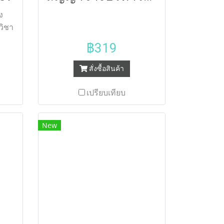
ง
วิชา
งขึ้น
฿319
ำ
สั่งซื้อสินค้า
ูตร
สูง
เปรียบเทียบ
3
าร
New
ึง
บ
แรง
ายใน
มุน
งข้อ
วิธี