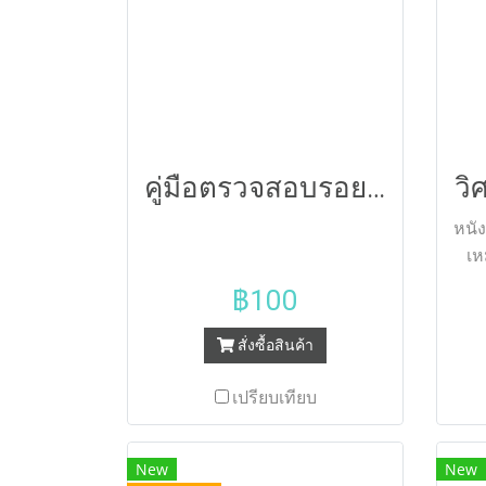
คู่มือตรวจสอบรอยร้าว สาเหตุและการแก้ไข 168
วิ
หนัง
เห
เรี
฿100
ศาส
ส
สั่งซื้อสินค้า
วิ
วิศว
เปรียบเทียบ
ประ
New
New
แล