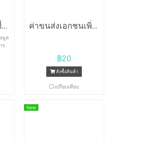
ือน
่อง
ต์
การวิเคราะห์พื้นที่โครงการ 146
ค่าขนส่งเอกชนเพิ่มเติม
เป็น
ะแบบ
อมูล
มรู้
การ
฿20
สั่งซื้อสินค้า
เปรียบเทียบ
New