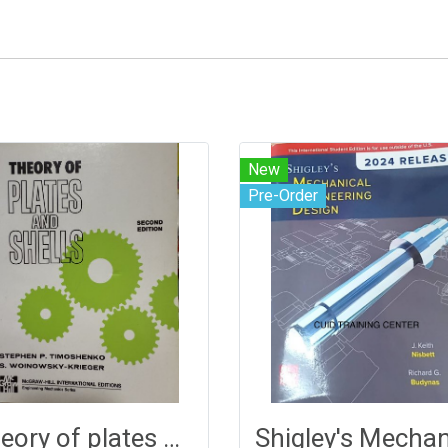
New
Pre-Order
Theory of plates and shells