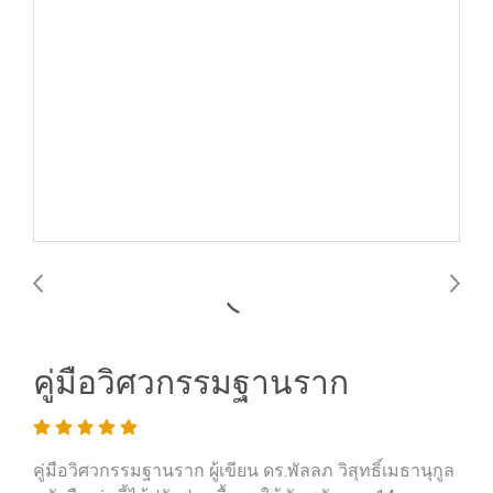
คู่มือวิศวกรรมฐานราก
คู่มือวิศวกรรมฐานราก ผู้เขียน ดร.พัลลภ วิสุทธิ์เมธานุกูล