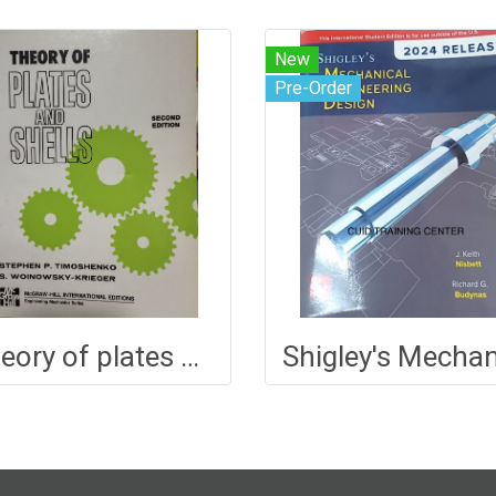
New
Pre-Order
Theory of plates and shells