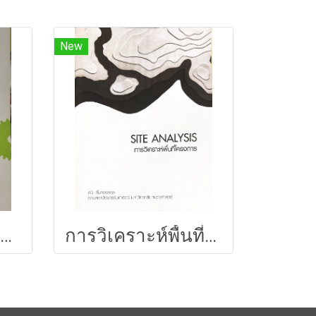
New
Theory of plates and shells
การวิเคราะห์พื้นที่โครงการ 146