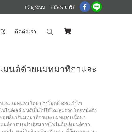
เข้าสู่ระบบ
สมัครสมาชิก
AQ)
ติดต่อเรา
 (ราคารวมส่ง)
ลิเมนต์ด้วยแมทมาทิกาและ
ิกาและแมทแลบ โดย ปราโมทย์ เดชะอำไพ
ธีไฟไนต์เอลิเมนต์เป็นไปได้โดยสะดวก โดยหนังสือ
ช้ซอฟต์แวร์แมทมาทิกาและแมทแลบ เนื้อหา
ิเมนต์การประดิษฐ์สมการไฟไนต์เอลิเมนต์จาก
และไฮเพอร์โบลิก พร้อมตัวอย่างที่มีผลเฉลยแม่น