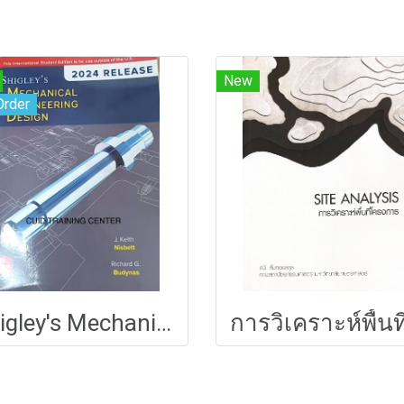
New
Order
Shigley's Mechanical Engineering Design