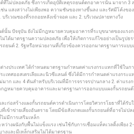
ี่ไม่ปลอดภัย ซึ่งการเกิดอุบัติเหตุรถยนต์ตกอาคารนั้น มาจาก 3 ส
น แสงสว่างไม่เพียงพอ ความชันของทางขึ้นลง และรัศมีโค้งของท
 บริเวณซองที่รถถอยหลังเข้าจอด และ 2. บริเวณปลายทางวิ่ง
้น ปัจจุบัน ยังไม่มีกฎหมายควบคุมอาคารที่ระบุขนาดของแรงกระ
ี่ไม่ได้มาตรฐานความปลอดภัย เพื่อให้เกิดการแก้ไขอย่างเป็นรู
ยนต์ 2. รัฐหรือหน่วยงานที่เกี่ยวข้องควรออกมาตรฐานการแบบแ
นต่างประเทศ ได้กำหนดมาตรฐานกำหนดค่าแรงกระแทกที่ใช้ในกา
ทศออสเตรเลียและนิวซีแลนด์ ซึ่งได้มีการกำหนดค่าแรงกระแทกที
่มาก และ 4 ตันสำหรับบริเวณที่มีการจราจรปานกลาง 2. ค่าแรงกร
ร่งออกกฎหมายควบคุมอาคารและมาตรฐานการออกแบบแผงกั้นรถยนต์โ
ละก่อสร้างแผงกั้นรถยนต์ควรดำเนินการโดยวิศวกรโยธาที่ได้รั
่เข้าข่ายเสี่ยงอันตราย โดยมีข้อสังเกตแผงกั้นรถยนต์ที่อาจไม่ปลอด
่ไม่มีการเสริมเหล็ก
ระหว่างผนังกับพื้นไม่แข็งแรง เช่นใช้กับการเชื่อมแท็คเวลดิ้งเพียง 
ี่บางและมีเหล็กเสริมไม่ได้มาตรฐาน