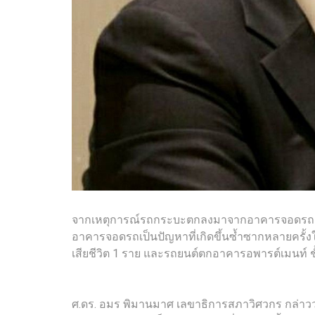
จากเหตุการณ์รถกระบะตกลงมาจากอาคารจอดรถชั้น 6 
อาคารจอดรถเป็นปัญหาที่เกิดขึ้นซ้ำซากหลายครั้งใน
เสียชีวิต 1 ราย และรถยนต์ตกอาคารอพารต์เมนท์ ชั้
ศ.ดร. อมร พิมานมาศ เลขาธิการสภาวิศวกร กล่าวว