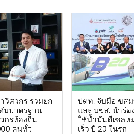
าวิศวกร ร่วมยก
ปตท. จับมือ ขสม
ดับมาตรฐาน
และ บขส. นำร่อ
ศวกรท้องถิ่น
ใช้น้ำมันดีเซลหม
000 คนทั่ว
เร็ว บี 20 ในรถ