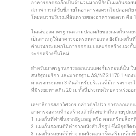
อาคารจอดรถอีกเป็นจำนวนมากที่ยังมีแผงกั้นรถยนต์ท
สภาพการณ์ขับขี่ภายในอาคารจอดรถไม่ปลอดภัย เช่
โดยพบว่าบริเวณที่อันตรายของอาคารจอดรถ คือ 1.
ในแง่ของมาตรฐานความปลอดภัยของแผงกั้นรถยนต์นั
เป็นสาเหตุให้อาคารจอดรถหลายแห่ง ยังมีแผงกั้นท
ค่าแรงกระแทกในการออกแบบและก่อสร้างแผงกั้นรถ
จะก่อสร้างขึ้นใหม่
สำหรับมาตรฐานการออกแบบแผงกั้นรถยนต์นั้น ใ
สหรัฐอเมริกา และมาตรฐาน AS/NZS1170.1 ของประเ
ค่าแรงกระแทก 3 ตันสำหรับบริเวณที่มีการจราจรไม
ที่มีระยะทางเกิน 20 ม. ทั้งนี้ประเทศไทยควรเ
เลขาธิการสภาวิศวกร กล่าวต่อไปว่า การออกแบบแ
อาคารจอดรถที่ก่อสร้างแล้วนั้นพบว่ามีหลายรูปแบบที
1. แผงกั้นที่ทำขึ้นจากอิฐมอญ หรือ คอนกรีตบล็อกที
2. แผงกั้นรถยนต์ที่ทำจากผนังสำเร็จรูป ซึ่งมีจุดยึด
3. แผงกั้นรถยนต์ที่ทำจากผนังคอนกรีตเสริมเหล็กท